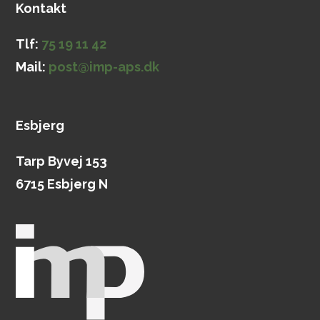
Kontakt
Tlf:
75 19 11 42
Mail:
post@imp-aps.dk
Esbjerg
Tarp Byvej 153
6715 Esbjerg N