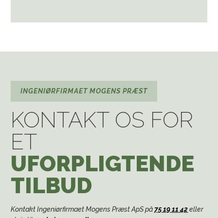
Please wait while flipbook is
loading. For more related info,
FAQs and issues please refer to
DearFlip WordPress Flipbook
Plugin Help
documentation.
INGENIØRFIRMAET MOGENS PRÆST
KONTAKT OS FOR
ET
UFORPLIGTENDE
TILBUD
Kontakt Ingeniørfirmaet Mogens Præst ApS på
75 19 11 42
eller