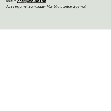
skriv til
post@imp-aps.dk
Vores erfarne team sidder klar til at hjælpe dig i mål.