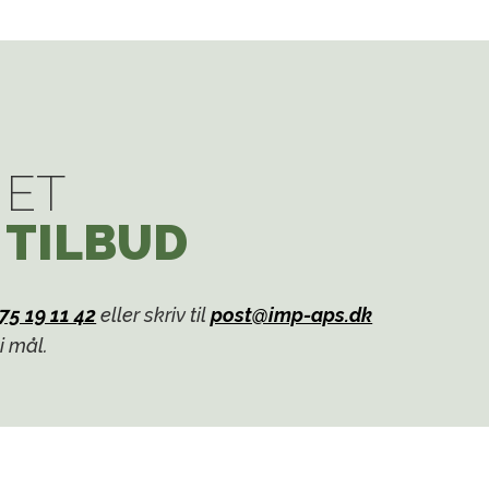
Please wait while flipbook is
loading. For more related info,
FAQs and issues please refer to
DearFlip WordPress Flipbook
Plugin Help
documentation.
 ET
 TILBUD
75 19 11 42
eller skriv til
post@imp-aps.dk
 i mål.