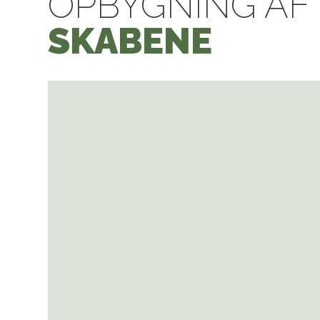
OPBYGNING AF
SKABENE