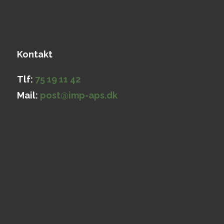
Kontakt
Tlf:
75 19 11 42
Mail:
post@imp-aps.dk