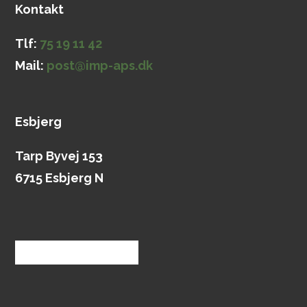
Kontakt
Tlf:
75 19 11 42
Mail:
post@imp-aps.dk
Esbjerg
Tarp Byvej 153
6715 Esbjerg N